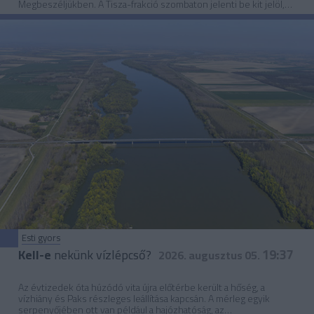
Megbeszéljükben. A Tisza-frakció szombaton jelenti be kit jelöl,
Baka András tűnik a legesélyesebbnek, bár Pék Szabolcs, az
Iránytű Intézet elemzője úgy látja, még Forsthoffer Ágnes is szóba
jöhet. Takács Albert, volt igazságügyi miniszter szerint nincs
mentség a sietségre, nem azt hiányolja, hogy nem bocsátották
vitára, ki legyen a jelölt, hanem, hogy nem hagytak időt arra, hogy
bemutassák a társadalomnak. A Megbeszéljükben és az Esti
gyorsban kérdeztük őket.
Esti gyors
19:37
Kell-e
nekünk vízlépcső?
2026. augusztus 05.
Az évtizedek óta húzódó vita újra előtérbe került a hőség, a
vízhiány és Paks részleges leállítása kapcsán. A mérleg egyik
serpenyőjében ott van például a hajózhatóság, az