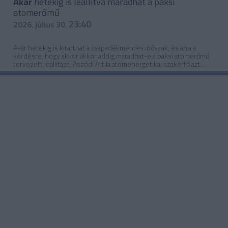
Akár
hetekig is leállítva maradhat a paksi
atomerőmű
23:40
2026. július 30.
Akár hetekig is kitarthat a csapadékmentes időszak, és arra a
kérdésre, hogy akkor akkor addig maradhat-e a paksi atomerőmű
tervezett leállítása, Aszódi Attila atomenergetikai szakértő azt
válaszolta: igen, nem lehet mást tenni, egyszerűen az
üzemeltetéshez szükséges vízmennyiséget fizikailag nem lehet
kiemelni a Dunából. Jelezte: az erőmű biztonságos hűtését fenn
lehet tartani ebben a komplikált helyzetben is.