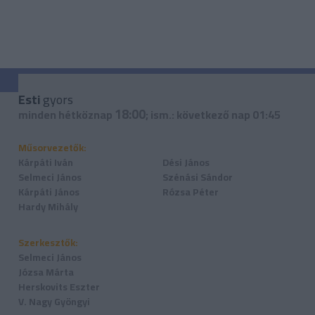
Esti
gyors
18:00
minden hétköznap
; ism.: következő nap 01:45
Műsorvezetők:
Kárpáti Iván
Dési János
Selmeci János
Szénási Sándor
Kárpáti János
Rózsa Péter
Hardy Mihály
Szerkesztők:
Selmeci János
Józsa Márta
Herskovits Eszter
V. Nagy Gyöngyi