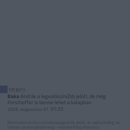
Esti gyors
Baka
András a legvalószínűbb jelölt, de még
Forsthoffer is benne lehet a kalapban
01:33
2026. augusztus 07.
Nem tudom ki lesz a köztársaságielnök-jelölt, de valószínűleg, ha
tudnám se mondanám meg – mondta Fülöp Botond a