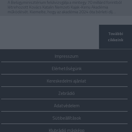
A Belügyminisztérium felülvizsgálja a mintegy 70 milliárd forintból
létrehozott Kovács Katalin Nemzeti Kajak-Kenu Akadémia
működését. Kiemelte, hogy az akadémia 2024 óta bérleti díj
fizetése nélkül használta az állami tulajdonú létesítményt egy
korábbi döntés alapján, amelyet Kovács Katalin férje, az akkori
sportállamtitkár hagyott jóvá. Az új vezetés ezt megszünteti, így
augusztus 1-jétől az akadémiának is bérleti díjat kell fizetnie,
További
akárcsak más sportszervezeteknek. Emellett az akadémia
cikkeink
támogatásait is felülvizsgálják a teljes akadémiai rendszer
átvizsgálásának részeként – mondta a Kálnoki-Kiss Attila sportért
felelős államtitkár.
Impresszum
Elérhetőségünk
Kereskedelmi ajánlat
Zebrádió
Adatvédelem
Sütibeállítások
Klubrádió másképp