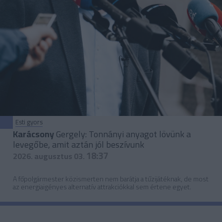
Esti gyors
Karácsony
Gergely: Tonnányi anyagot lövünk a
levegőbe, amit aztán jól beszívunk
18:37
2026. augusztus 03.
A főpolgármester közismerten nem barátja a tűzijátéknak, de most
az energiaigényes alternatív attrakciókkal sem értene egyet.