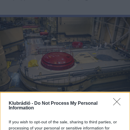
energiatermelés és az árvízvédelem, a másikban a természetes
élővilág megőrzése és a vízminőség kérdése. Összebékíthetőek-
e a szempontok? Pacsmag Eszter Diána összeállítása.
Klubrádió -
Do Not Process My Personal
Esti gyors
Information
Mi történik,
amikor leállítanak vagy épp
újraindítanak egy reaktort?
If you wish to opt-out of the sale, sharing to third parties, or
19:53
2026. augusztus 04.
processing of your personal or sensitive information for