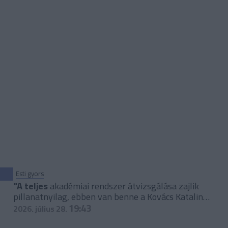
Esti gyors
"A teljes
akadémiai rendszer átvizsgálása zajlik
pillanatnyilag, ebben van benne a Kovács Katalin
Akadémia is"
19:43
2026. július 28.