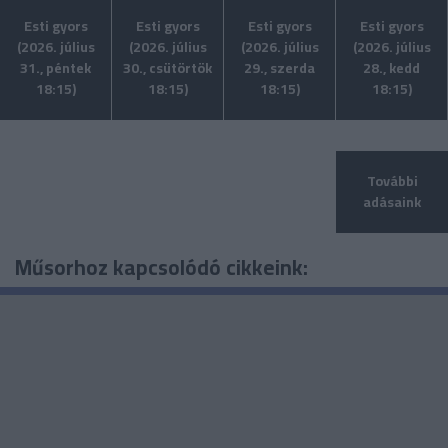
Esti gyors
Esti gyors
Esti gyors
Esti gyors
(2026. július
(2026. július
(2026. július
(2026. július
31., péntek
30., csütörtök
29., szerda
28., kedd
18:15)
18:15)
18:15)
18:15)
További
adásaink
Műsorhoz kapcsolódó cikkeink: