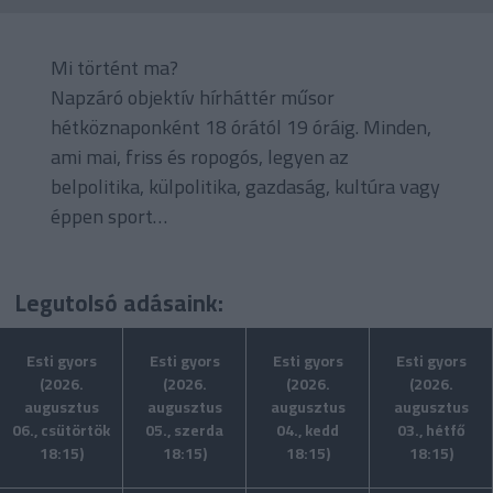
Mi történt ma?
Napzáró objektív hírháttér műsor
hétköznaponként 18 órától 19 óráig. Minden,
ami mai, friss és ropogós, legyen az
belpolitika, külpolitika, gazdaság, kultúra vagy
éppen sport…
Legutolsó adásaink:
Esti gyors
Esti gyors
Esti gyors
Esti gyors
(2026.
(2026.
(2026.
(2026.
augusztus
augusztus
augusztus
augusztus
06., csütörtök
05., szerda
04., kedd
03., hétfő
18:15)
18:15)
18:15)
18:15)