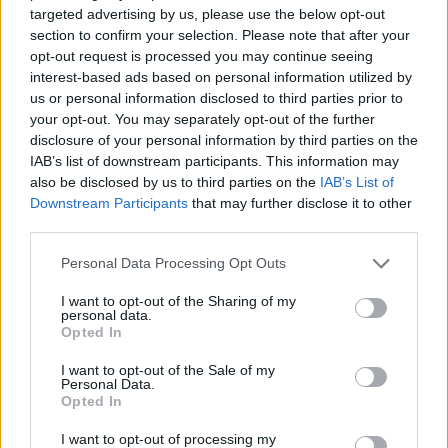
targeted advertising by us, please use the below opt-out
Nem vészfékezés egyik sem. Mind a leállítás, mind az újraindítás, a
section to confirm your selection. Please note that after your
hűtés és a felfűtés is fokozatosan kell, hogy történjen. Az Esti
opt-out request is processed you may continue seeing
gyorsban Zagyvai Pétert, a BME Nukleáris Technikai Intézet
interest-based ads based on personal information utilized by
docensét kérdeztük.
us or personal information disclosed to third parties prior to
your opt-out. You may separately opt-out of the further
disclosure of your personal information by third parties on the
IAB’s list of downstream participants. This information may
also be disclosed by us to third parties on the
IAB’s List of
Downstream Participants
that may further disclose it to other
third parties.
Personal Data Processing Opt Outs
I want to opt-out of the Sharing of my
personal data.
Opted In
I want to opt-out of the Sale of my
Personal Data.
Esti gyors
Opted In
Polyák:
Magyar Péter is megtanulja, hogy a média
I want to opt-out of processing my
működésébe ilyen módon nem szólhat bele