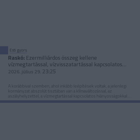
Esti gyors
Raskó:
Ezermilliárdos összeg kellene
vízmegtartással, vízvisszatartással kapcsolatos
fejlesztésekre
23:25
2026. július 29.
A korábbival szemben, ahol inkább leépítések voltak, a jelenlegi
kormányzat abszolút tisztában van a klímaváltozással, az
aszályhelyzettel, a vízmegtartással kapcsolatos hiányosságokkal.
Tehát a gondolkodás, az átállás szemléletben megvan, ehhez
kellene rendelni sok ezermilliárd forint olyan forrást, amelynek
remélhetőleg nagy része az Európai Uniótól érkezik – mondta
Raskó György agrárközgazdász.