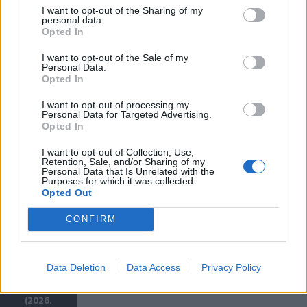
hírpodcastja
I want to opt-out of the Sharing of my
personal data.
Bréking
Opted In
– A
Klubrádió
I want to opt-out of the Sale of my
hírpodcastja
Personal Data.
Opted In
I want to opt-out of processing my
Personal Data for Targeted Advertising.
Opted In
Legutóbbi adásaink:
I want to opt-out of Collection, Use,
Retention, Sale, and/or Sharing of my
Personal Data that Is Unrelated with the
Purposes for which it was collected.
Eurozóna
Esti gyors
Kilátó (2026.
Esti gyors
Opted Out
(2026.
(2026.
augusztus
(2026.
augusztus
augusztus
06., csütörtök
augusztus
CONFIRM
07., péntek
06., csütörtök
14:00)
05., szerda
13:00)
18:15)
18:15)
Data Deletion
Data Access
Privacy Policy
Esti gyors
(2026.