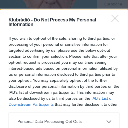
Eurozóna
Véleményes
-
Klubrádió -
Do Not Process My Personal
jegyzetek
Information
A
Lényeg -
If you wish to opt-out of the sale, sharing to third parties, or
A
processing of your personal or sensitive information for
Klubrádió
targeted advertising by us, please use the below opt-out
hírpodcastja
section to confirm your selection. Please note that after your
Bréking
opt-out request is processed you may continue seeing
– A
interest-based ads based on personal information utilized by
Klubrádió
us or personal information disclosed to third parties prior to
hírpodcastja
your opt-out. You may separately opt-out of the further
Kilátó
disclosure of your personal information by third parties on the
IAB’s list of downstream participants. This information may
Műsorok
also be disclosed by us to third parties on the
IAB’s List of
szerkesztők
Downstream Participants
that may further disclose it to other
A
third parties.
Lényeg -
A
Personal Data Processing Opt Outs
Klubrádió