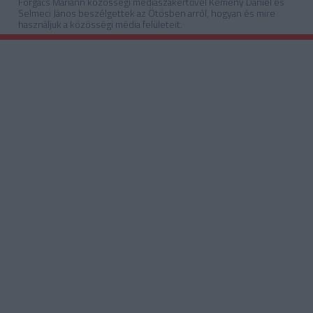
Forgács Mariann közösségi médiaszakértővel Kemény Dániel és
Selmeci János beszélgettek az Ötösben arról, hogyan és mire
használjuk a közösségi média felületeit.