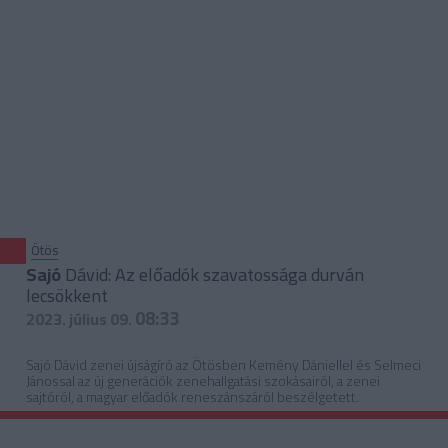
Ötös
Sajó
Dávid: Az előadók szavatossága durván
lecsökkent
08:33
2023. július 09.
Sajó Dávid zenei újságíró az Ötösben Kemény Dániellel és Selmeci
Jánossal az új generációk zenehallgatási szokásairól, a zenei
sajtóról, a magyar előadók reneszánszáról beszélgetett.