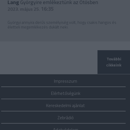
Lang
Györgyire emlékeztünk az Ötösben
16:35
2023. május 25.
Györgyi annyira derűs személyiség volt, hogy csakis hangos és
életteli megemlékezés dukált neki.
További
cikkeink
Impresszum
Elérhetőségünk
Kereskedelmi ajánlat
Zebrádió
Adatvédelem