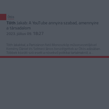
Ötös
Tóth
Jakab: A YouTube annyira szabad, amennyire
a társadalom
18:27
2023. július 09.
Tóth Jakabbal, a Partizánon futó Monoszkóp műsorvezetőjével
Kemény Dániel és Selmeci János beszélgettek az Ötös adásában.
Többek között szó esett a növekvő politikai tartalmakról, a
hosszabb, beszélgetős műsorok jövőjéről, és megfelelésről.