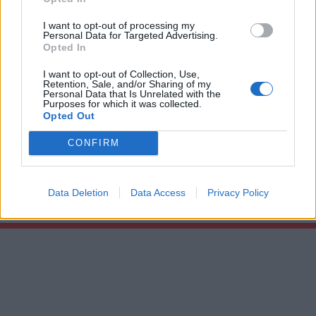
I want to opt-out of processing my
Personal Data for Targeted Advertising.
Opted In
I want to opt-out of Collection, Use,
Retention, Sale, and/or Sharing of my
Personal Data that Is Unrelated with the
Purposes for which it was collected.
Ötös
Opted Out
Női
együttható és átjutás a holtponton
05:17
2023. augusztus 02.
CONFIRM
Az augusztus 2-i Ötös első felében arról volt szó, hogyan lehet
túllépni azon, ha az életünk egész másfelé fordult, mint szerettük
Data Deletion
Data Access
Privacy Policy
volna? A második felében pedig olyan nők kerültek középpontba,
akik aktív szerepet vállalnak a közösségükben. Hallgassák délelőtt
10 órától!