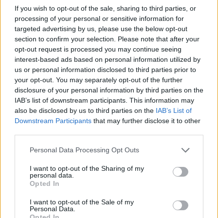
Ötösben
If you wish to opt-out of the sale, sharing to third parties, or
08:48
2023. augusztus 19.
processing of your personal or sensitive information for
targeted advertising by us, please use the below opt-out
section to confirm your selection. Please note that after your
Szeptember végéig Gálvölgyi János szerepében Beregi Péter. A
opt-out request is processed you may continue seeing
műsor vendége legutóbb Polgár Judit sakkozó volt. A második
órában Bóta Gábor színházkritikai rovatát hallhatták, valamint
interest-based ads based on personal information utilized by
Ámon Heni gasztroblogger ajánlott különleges recepteket.
us or personal information disclosed to third parties prior to
your opt-out. You may separately opt-out of the further
disclosure of your personal information by third parties on the
IAB’s list of downstream participants. This information may
also be disclosed by us to third parties on the
IAB’s List of
Downstream Participants
that may further disclose it to other
third parties.
Personal Data Processing Opt Outs
I want to opt-out of the Sharing of my
personal data.
Opted In
I want to opt-out of the Sale of my
Personal Data.
Opted In