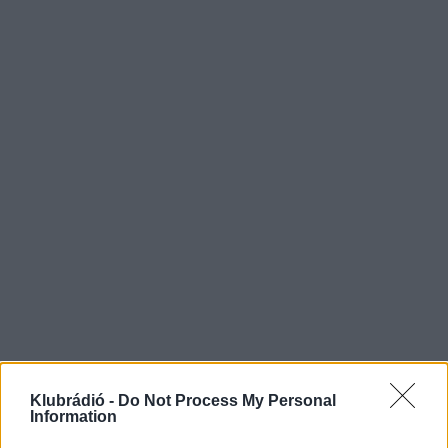
Klubrádió -
Do Not Process My Personal
Information
Ötös
Mattot
adott az egész világnak – Polgár Judit az