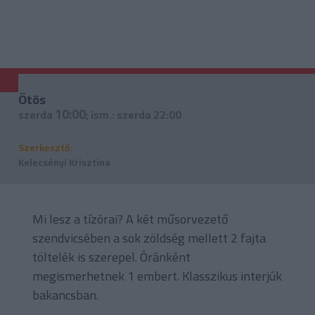
Ötös
10:00
szerda
; ism.: szerda 22:00
Szerkesztő:
Kelecsényi Krisztina
Mi lesz a tízórai? A két műsorvezető
szendvicsében a sok zöldség mellett 2 fajta
töltelék is szerepel. Óránként
megismerhetnek 1 embert. Klasszikus interjúk
bakancsban.