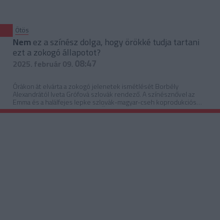
Ötös
Nem
ez a színész dolga, hogy örökké tudja tartani
ezt a zokogó állapotot?
08:47
2025. február 09.
Órákon át elvárta a zokogó jelenetek ismétlését Borbély
Alexandrától Iveta Grófová szlovák rendező. A színésznővel az
Emma és a halálfejes lepke szlovák-magyar-cseh koprodukciós
filmről beszélgetett a pénteki Ötösben Murányi Tünde és Kálid
Artúr. Egy 125 éves sikersztori – Óz, a csodák csodája is téma
volt.