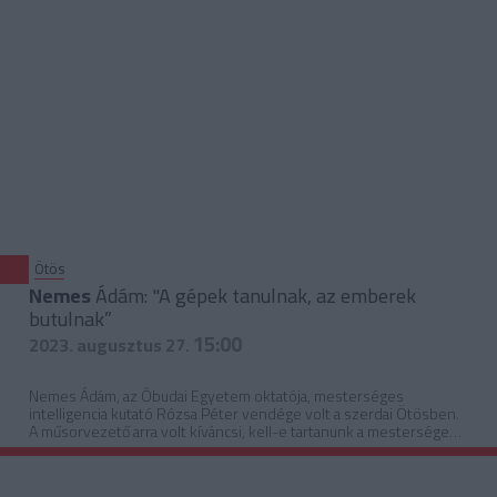
Ötös
Nemes
Ádám: "A gépek tanulnak, az emberek
butulnak”
15:00
2023. augusztus 27.
Nemes Ádám, az Óbudai Egyetem oktatója, mesterséges
intelligencia kutató Rózsa Péter vendége volt a szerdai Ötösben.
A műsorvezető arra volt kíváncsi, kell-e tartanunk a mesterséges
intelligenciától.