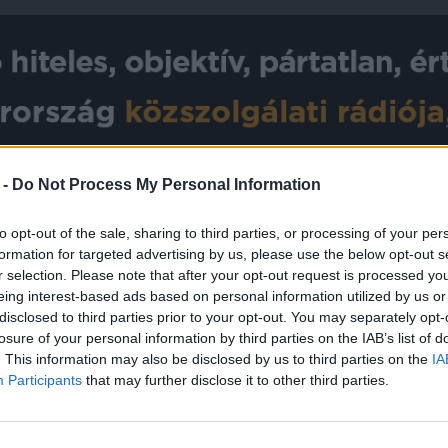
 -
Do Not Process My Personal Information
chívum
Műsorrend
Támogatás
Twitch Élő
Zebrádi
to opt-out of the sale, sharing to third parties, or processing of your per
formation for targeted advertising by us, please use the below opt-out s
5
10:00
10:05
10:20
10:35
10:50
11:05
11:13
11:20
11:35
11:50
r selection. Please note that after your opt-out request is processed y
eing interest-based ads based on personal information utilized by us or
A lényeg
Ötös – Murányi Tündével és Kálid Artúrral
disclosed to third parties prior to your opt-out. You may separately opt-
losure of your personal information by third parties on the IAB’s list of
. This information may also be disclosed by us to third parties on the
IA
Participants
that may further disclose it to other third parties.