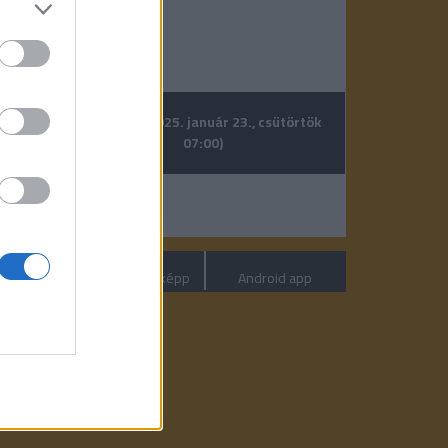
törtök
A lényeg (2025. január 23., csütörtök
07:00)
ítások
Klubrádió másképp
Android app