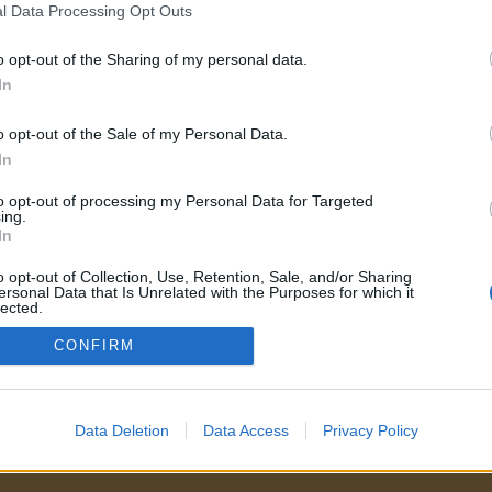
l Data Processing Opt Outs
o opt-out of the Sharing of my personal data.
In
yeg (2025. január 23., csütörtök
A lényeg (2025. január 23., csü
o opt-out of the Sale of my Personal Data.
12:00)
10:00)
In
to opt-out of processing my Personal Data for Targeted
ing.
In
o opt-out of Collection, Use, Retention, Sale, and/or Sharing
ersonal Data that Is Unrelated with the Purposes for which it
elmi ajánlat
Zebrádió
Adatvédelem
Sütibeáll
lected.
Out
CONFIRM
Data Deletion
Data Access
Privacy Policy